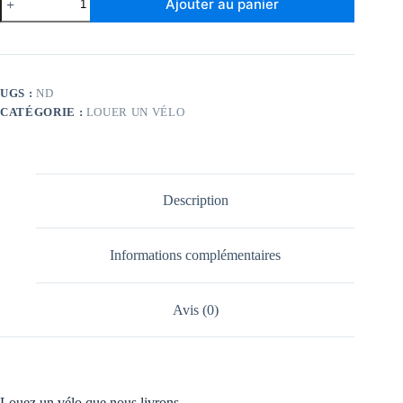
Ajouter au panier
de
Louer
un
vélo
pour
enfants
UGS :
ND
CATÉGORIE :
LOUER UN VÉLO
Description
Informations complémentaires
Avis (0)
Louez un vélo que nous livrons