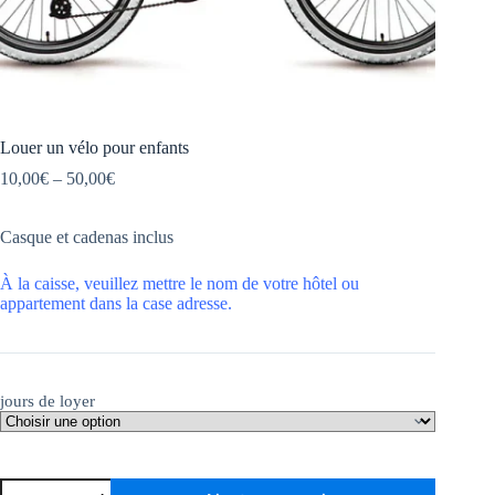
Louer un vélo pour enfants
Plage
10,00
€
–
50,00
€
de
prix
Casque et cadenas inclus
:
10,00€
à
À la caisse, veuillez mettre le nom de votre hôtel ou
50,00€
appartement dans la case adresse.
jours de loyer
quantité